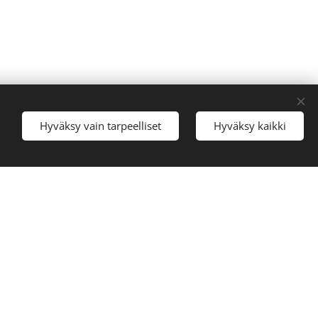
Evästeet
Hyväksy vain tarpeelliset
Hyväksy kaikki
Kielet
Suomi
Svenska
English