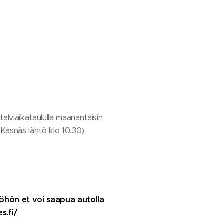
 talviaikataululla maanantaisin
(Kasnäs lähtö klo 10.30).
öhön et voi saapua autolla
s.fi/