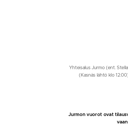
Yhteisalus Jurmo (ent. Stella)
(Kasnäs lähtö klo 12.00)
J
urmon vuorot ovat tilausv
vaan 