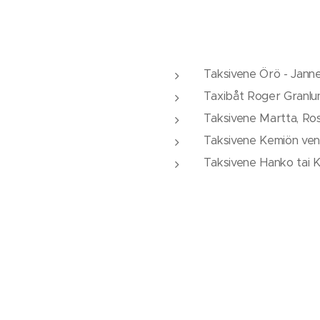
Taksivene Örö - Jann
Taxibåt Roger Granl
Taksivene Martta, Ro
Taksivene Kemiön ven
Taksivene Hanko tai K