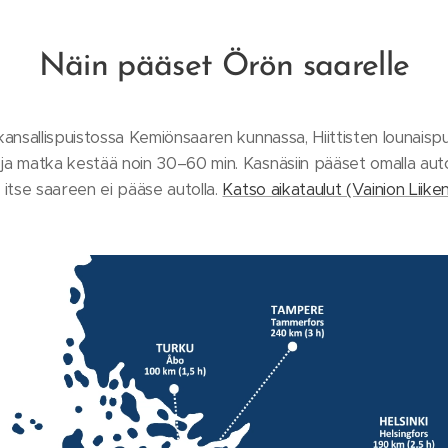
Näin pääset Örön saarelle
ansallispuistossa Kemiönsaaren kunnassa, Hiittisten lounaispu
 matka kestää noin 30–60 min. Kasnäsiin pääset omalla autolla ta
, itse saareen ei pääse autolla.
Katso aikataulut (Vainion Liike