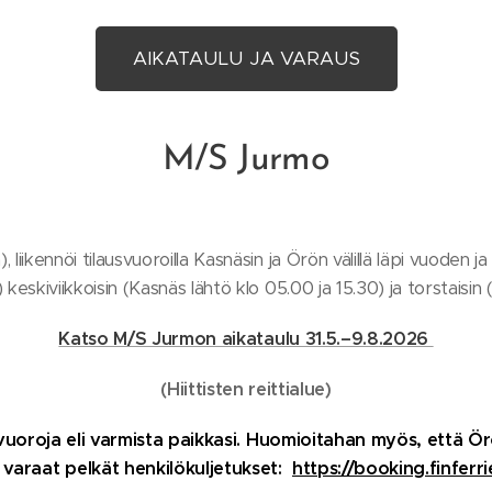
AIKATAULU JA VARAUS
M/S Jurmo
, liikennöi tilausvuoroilla Kasnäsin ja Örön välillä läpi vuoden ja
 keskiviikkoisin (Kasnäs lähtö klo 05.00 ja 15.30) ja torstaisin 
Katso M/S Jurmon aikataulu 31.5.–9.8
.2026
(Hiittisten reittialue)
uoroja eli varmista paikkasi. H
uomioitahan myös, että Ör
varaat pelkät henkilökuljetukset:
https://booking.finferrie