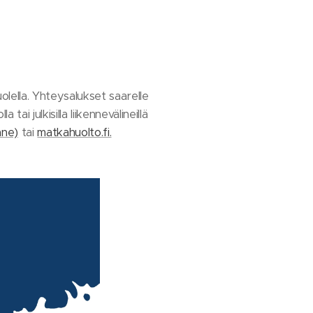
olella. Yhteysalukset saarelle
i julkisilla liikennevälineillä
nne)
tai
matkahuolto.fi.