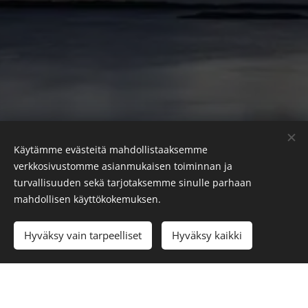
Käytämme evästeitä mahdollistaaksemme
Vi hjälper gärna
verkkosivustomme asianmukaisen toiminnan ja
info@visitoro.fi
/ Info:
040 144 7773 /
Hamnen:
040 144 7769
turvallisuuden sekä tarjotaksemme sinulle parhaan
mahdollisen käyttökokemuksen.
Cookies
Språk
Hyväksy vain tarpeelliset
Hyväksy kaikki
Suomi
Svenska
English