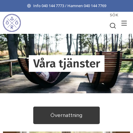
Info 040 144 7773 / Hamnen 040 144 7769
SÖK
Våra tjänster
Övernattning