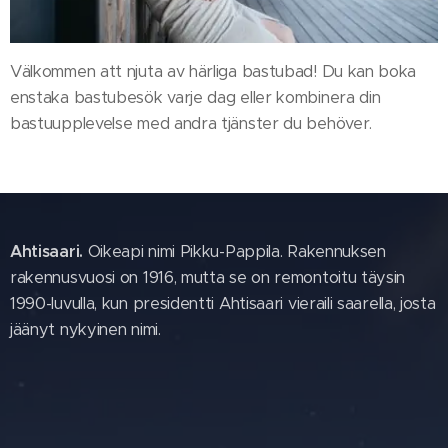
Välkommen att njuta av härliga bastubad! Du kan boka
enstaka bastubesök varje dag eller kombinera din
bastuupplevelse med andra tjänster du behöver.
Ahtisaari.
Oikeapi nimi Pikku-Pappila. Rakennuksen
rakennusvuosi on 1916, mutta se on remontoitu täysin
1990-luvulla, kun presidentti Ahtisaari vieraili saarella, josta
jäänyt nykyinen nimi.