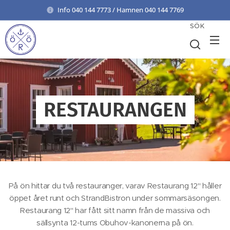
Info 040 144 7773 / Hamnen 040 144 7769
SÖK
RESTAURANGEN
På ön hittar du två restauranger, varav Restaurang 12" håller
öppet året runt och StrandBistron under sommarsäsongen.
Restaurang 12" har fått sitt namn från de massiva och
sällsynta 12-tums Obuhov-kanonerna på ön.