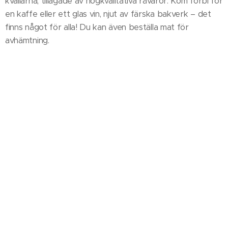
kvällarna, tillagade av högkvalitativa råvaror. Kom förbi för
en kaffe eller ett glas vin, njut av färska bakverk – det
finns något för alla! Du kan även beställa mat för
avhämtning.